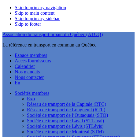
Skip to primary navigation
Skip to main content
Skip to primary sidebar
Skip to footer
Association du transport urbain du Québec (ATUQ)
La référence en transport en commun au Québec
Espace membres
Accès fournisseurs
Calendrier
Nos mandats
Nous contacter
En
Sociétés membres
Exo
Réseau de transport de la Capitale (RTC)
Réseau de transport de Longueuil (RTL)
Société de transport de l’Outaouais (STO)
Société de transport de Laval (STLaval)
Société de transport de Lévis (STLévis)
Société de transport de Montréal (STM)