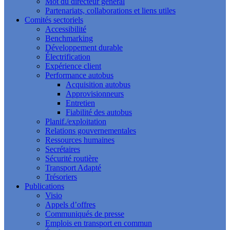
Mot du directeur général
Partenariats, collaborations et liens utiles
Comités sectoriels
Accessibilité
Benchmarking
Développement durable
Électrification
Expérience client
Performance autobus
Acquisition autobus
Approvisionneurs
Entretien
Fiabilité des autobus
Planif./exploitation
Relations gouvernementales
Ressources humaines
Secrétaires
Sécurité routière
Transport Adapté
Trésoriers
Publications
Visio
Appels d’offres
Communiqués de presse
Emplois en transport en commun