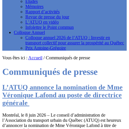
Études
Mémoires
Rapport d’activités
Revue de presse du jour
L’ATUQ en vidéo
Infolettre le Point commun
Colloque Annuel
Colloque annuel 2026 de l’ATUQ : Investir en
transport collectif pour assurer la prospérité au Québec
Prix Antoine-Grégoire
Vous êtes ici :
Accueil
/
Communiqués de presse
Communiqués de presse
L’ATUQ annonce la nomination de Mme
Véronique Lafond au poste de directrice
générale
Montréal, le 8 juin 2026 – Le conseil d’administration de
l’Association du transport urbain du Québec (ATUQ) est heureux
d’annoncer la nomination de Mme Véronique Lafond à titre de