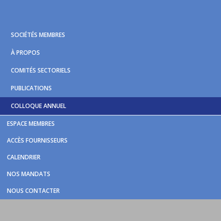
Skip
Skip
Skip
to
to
to
primary
main
footer
SOCIÉTÉS MEMBRES
navigation
content
À PROPOS
COMITÉS SECTORIELS
PUBLICATIONS
COLLOQUE ANNUEL
ESPACE MEMBRES
ACCÈS FOURNISSEURS
CALENDRIER
NOS MANDATS
NOUS CONTACTER