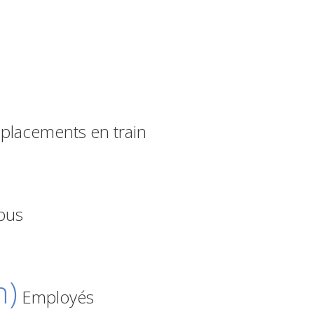
lacements en train
bus
n)
Employés