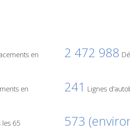
2 472 988
acements en
Dép
241
ments en
Lignes d'auto
573 (enviro
 les 65