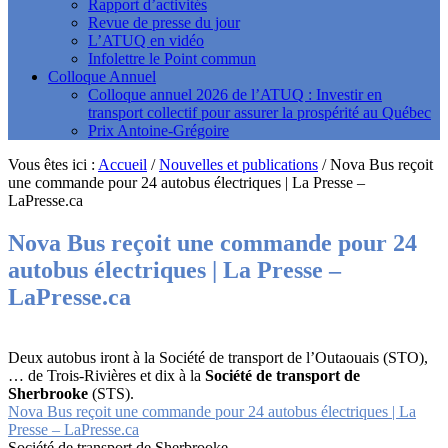
Rapport d’activités
Revue de presse du jour
L’ATUQ en vidéo
Infolettre le Point commun
Colloque Annuel
Colloque annuel 2026 de l’ATUQ : Investir en
transport collectif pour assurer la prospérité au Québec
Prix Antoine-Grégoire
Vous êtes ici :
Accueil
/
Nouvelles et publications
/
Nova Bus reçoit
une commande pour 24 autobus électriques | La Presse –
LaPresse.ca
Nova Bus reçoit une commande pour 24
autobus électriques | La Presse –
LaPresse.ca
Deux autobus iront à la Société de transport de l’Outaouais (STO),
… de Trois-Rivières et dix à la
Société de transport de
Sherbrooke
(STS).
Nova Bus reçoit une commande pour 24 autobus électriques | La
Presse – LaPresse.ca
Société de transport de Sherbrooke