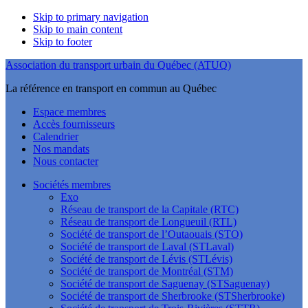
Skip to primary navigation
Skip to main content
Skip to footer
Association du transport urbain du Québec (ATUQ)
La référence en transport en commun au Québec
Espace membres
Accès fournisseurs
Calendrier
Nos mandats
Nous contacter
Sociétés membres
Exo
Réseau de transport de la Capitale (RTC)
Réseau de transport de Longueuil (RTL)
Société de transport de l’Outaouais (STO)
Société de transport de Laval (STLaval)
Société de transport de Lévis (STLévis)
Société de transport de Montréal (STM)
Société de transport de Saguenay (STSaguenay)
Société de transport de Sherbrooke (STSherbrooke)