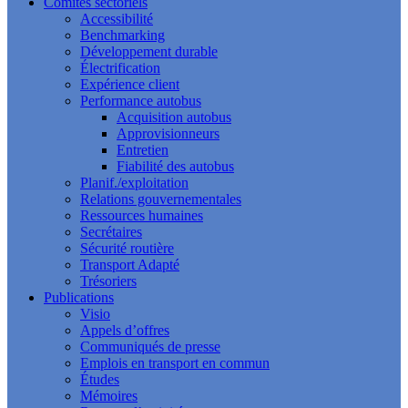
Comités sectoriels
Accessibilité
Benchmarking
Développement durable
Électrification
Expérience client
Performance autobus
Acquisition autobus
Approvisionneurs
Entretien
Fiabilité des autobus
Planif./exploitation
Relations gouvernementales
Ressources humaines
Secrétaires
Sécurité routière
Transport Adapté
Trésoriers
Publications
Visio
Appels d’offres
Communiqués de presse
Emplois en transport en commun
Études
Mémoires