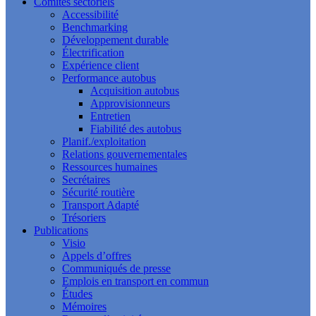
Comités sectoriels
Accessibilité
Benchmarking
Développement durable
Électrification
Expérience client
Performance autobus
Acquisition autobus
Approvisionneurs
Entretien
Fiabilité des autobus
Planif./exploitation
Relations gouvernementales
Ressources humaines
Secrétaires
Sécurité routière
Transport Adapté
Trésoriers
Publications
Visio
Appels d’offres
Communiqués de presse
Emplois en transport en commun
Études
Mémoires