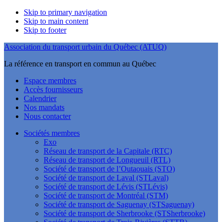
Skip to primary navigation
Skip to main content
Skip to footer
Association du transport urbain du Québec (ATUQ)
La référence en transport en commun au Québec
Espace membres
Accès fournisseurs
Calendrier
Nos mandats
Nous contacter
Sociétés membres
Exo
Réseau de transport de la Capitale (RTC)
Réseau de transport de Longueuil (RTL)
Société de transport de l’Outaouais (STO)
Société de transport de Laval (STLaval)
Société de transport de Lévis (STLévis)
Société de transport de Montréal (STM)
Société de transport de Saguenay (STSaguenay)
Société de transport de Sherbrooke (STSherbrooke)