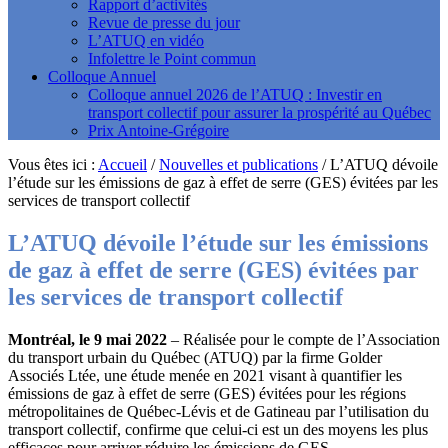
Rapport d’activités
Revue de presse du jour
L’ATUQ en vidéo
Infolettre le Point commun
Colloque Annuel
Colloque annuel 2026 de l’ATUQ : Investir en
transport collectif pour assurer la prospérité au Québec
Prix Antoine-Grégoire
Vous êtes ici :
Accueil
/
Nouvelles et publications
/
L’ATUQ dévoile
l’étude sur les émissions de gaz à effet de serre (GES) évitées par les
services de transport collectif
L’ATUQ dévoile l’étude sur les émissions
de gaz à effet de serre (GES) évitées par
les services de transport collectif
Montréal, le 9 mai 2022
– Réalisée pour le compte de l’Association
du transport urbain du Québec (ATUQ) par la firme Golder
Associés Ltée, une étude menée en 2021 visant à quantifier les
émissions de gaz à effet de serre (GES) évitées pour les régions
métropolitaines de Québec-Lévis et de Gatineau par l’utilisation du
transport collectif, confirme que celui-ci est un des moyens les plus
efficaces pour arriver réduire les émissions de GES.