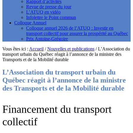
Rapport d’activités
Revue de presse du jour
L’ATUQ en vidéo
Infolettre le Point commun
Colloque Annuel
Colloque annuel 2026 de l’ATUQ : Investir en
transport collectif pour assurer la prospérité au Québec
Prix Antoine-Grégoire
Vous êtes ici :
Accueil
/
Nouvelles et publications
/
L’Association du
transport urbain du Québec réagit à l’annonce de la ministre des
Transports et de la Mobilité durable
L’Association du transport urbain du
Québec réagit à l’annonce de la ministre
des Transports et de la Mobilité durable
Financement du transport
collectif