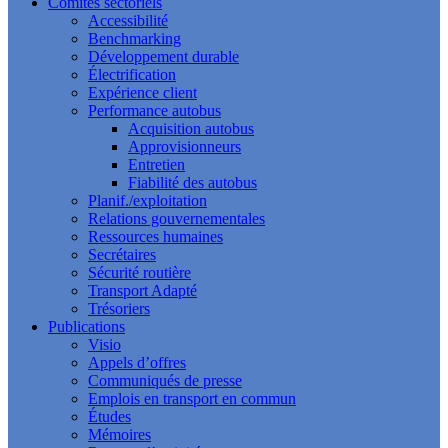
Comités sectoriels
Accessibilité
Benchmarking
Développement durable
Électrification
Expérience client
Performance autobus
Acquisition autobus
Approvisionneurs
Entretien
Fiabilité des autobus
Planif./exploitation
Relations gouvernementales
Ressources humaines
Secrétaires
Sécurité routière
Transport Adapté
Trésoriers
Publications
Visio
Appels d’offres
Communiqués de presse
Emplois en transport en commun
Études
Mémoires