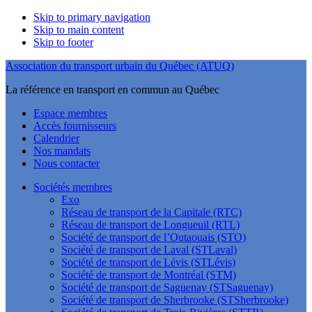
Skip to primary navigation
Skip to main content
Skip to footer
Association du transport urbain du Québec (ATUQ)
La référence en transport en commun au Québec
Espace membres
Accès fournisseurs
Calendrier
Nos mandats
Nous contacter
Sociétés membres
Exo
Réseau de transport de la Capitale (RTC)
Réseau de transport de Longueuil (RTL)
Société de transport de l’Outaouais (STO)
Société de transport de Laval (STLaval)
Société de transport de Lévis (STLévis)
Société de transport de Montréal (STM)
Société de transport de Saguenay (STSaguenay)
Société de transport de Sherbrooke (STSherbrooke)