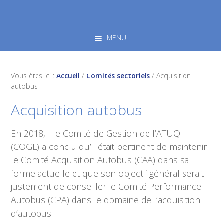
Skip
Skip
Skip
to
to
to
primary
main
footer
MENU
navigation
content
Vous êtes ici :
Accueil
/
Comités sectoriels
/
Acquisition
autobus
Acquisition autobus
En 2018, le Comité de Gestion de l’ATUQ
(COGE) a conclu qu’il était pertinent de maintenir
le Comité Acquisition Autobus (CAA) dans sa
forme actuelle et que son objectif général serait
justement de conseiller le Comité Performance
Autobus (CPA) dans le domaine de l’acquisition
d’autobus.