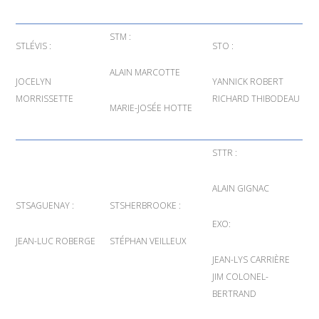
STM :
STLÉVIS :
STO :
ALAIN MARCOTTE
JOCELYN
YANNICK ROBERT
MORRISSETTE
RICHARD THIBODEAU
MARIE-JOSÉE HOTTE
STTR :
ALAIN GIGNAC
STSAGUENAY :
STSHERBROOKE :
EXO:
JEAN-LUC ROBERGE
STÉPHAN VEILLEUX
JEAN-LYS CARRIÈRE
JIM COLONEL-
BERTRAND