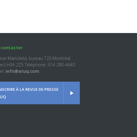
 contacter
 rue Mansfield, bureau 720 Montréal
ec) H3A 2Z5 Téléphone: 514 280-4640
el:
info@atuq.com
INSCRIRE À LA REVUE DE PRESSE
UQ