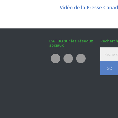
Vidéo de la Presse Cana
Footer
L’ATUQ sur les réseaux
Recherch
sociaux
Recherche