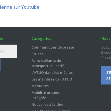
dienne sur Youtube
er
Catégories
Nous
Communiqués de presse
2000,
(Québ
Études
Courri
Faits saillants du
transport collectif
L'ATUQ dans les médias
S'
AT
Les membres de l'ATUQ
Mémoires
Mobilité urbaine
intégrée
Nouvelles à la Une