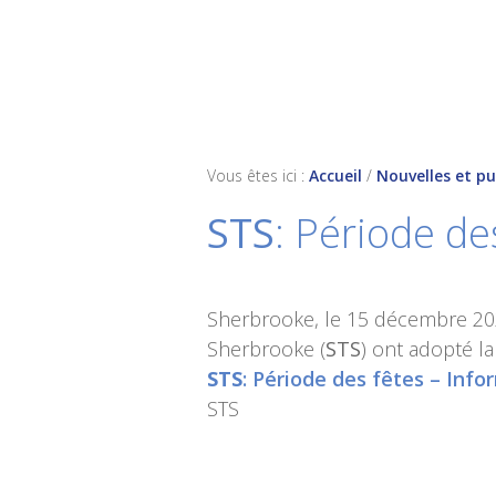
Skip
Skip
Skip
to
to
to
primary
main
footer
navigation
content
Vous êtes ici :
Accueil
/
Nouvelles et pu
STS
: Période de
Sherbrooke, le 15 décembre 202
Sherbrooke (
STS
) ont adopté la
STS
: Période des fêtes – Info
STS