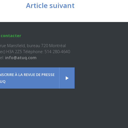
Article suivant
 contacter
 rue Mansfield, bureau 720 Montréal
ec) H3A 2Z5 Téléphone: 514 280-4640
el:
info@atuq.com
INSCRIRE À LA REVUE DE PRESSE
UQ