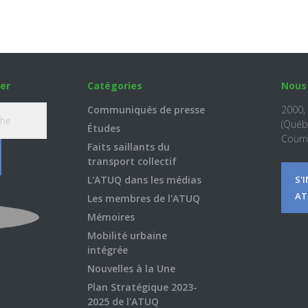
er
Catégories
Nous
Communiqués de presse
2000,
(Québ
Études
Courri
Faits saillants du
transport collectif
L'ATUQ dans les médias
S'
AT
Les membres de l'ATUQ
Mémoires
Mobilité urbaine
intégrée
Nouvelles à la Une
Plan Stratégique 2023-
2025 de l'ATUQ