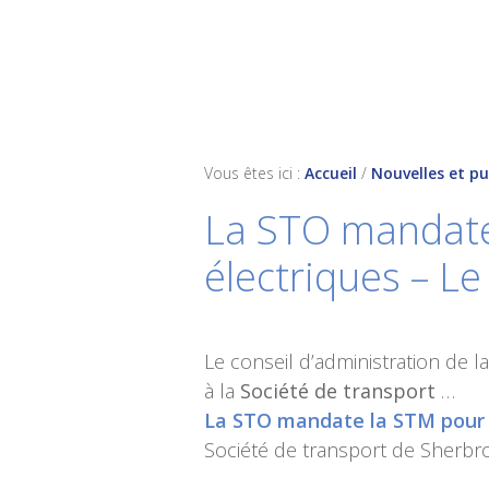
Skip
Skip
Skip
to
to
to
primary
main
footer
navigation
content
Vous êtes ici :
Accueil
/
Nouvelles et pu
La STO mandate
électriques – Le
Le conseil d’administration de l
à la
Société de transport
…
La STO mandate la STM pour a
Société de transport de Sherbr