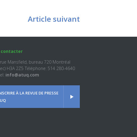
Article suivant
 contacter
 rue Mansfield, bureau 720 Montréal
ec) H3A 2Z5 Téléphone: 514 280-4640
el:
info@atuq.com
INSCRIRE À LA REVUE DE PRESSE
UQ