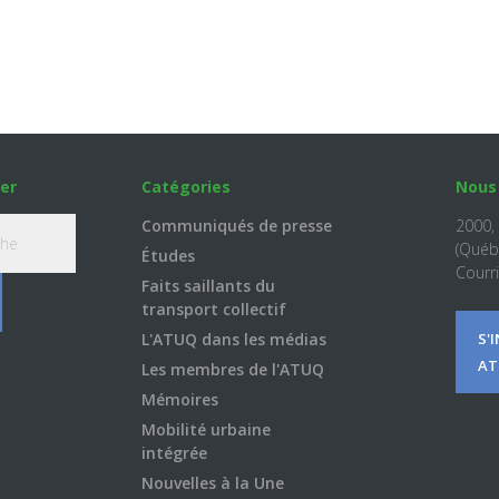
er
Catégories
Nous
Communiqués de presse
2000,
(Québ
Études
Courri
Faits saillants du
transport collectif
L'ATUQ dans les médias
S'
AT
Les membres de l'ATUQ
Mémoires
Mobilité urbaine
intégrée
Nouvelles à la Une