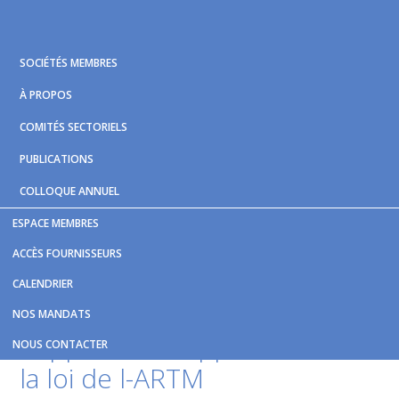
Skip
Skip
Skip
to
to
to
primary
main
footer
SOCIÉTÉS MEMBRES
navigation
content
À PROPOS
COMITÉS SECTORIELS
PUBLICATIONS
COLLOQUE ANNUEL
ESPACE MEMBRES
Vous êtes ici :
Accueil
/
Nouvelles et publications
/
Réaction
ACCÈS FOURNISSEURS
de la STM au Rapport sur l-application de la loi de l-ARTM
CALENDRIER
Réaction de la STM au
NOS MANDATS
Rapport sur l-application de
NOUS CONTACTER
la loi de l-ARTM