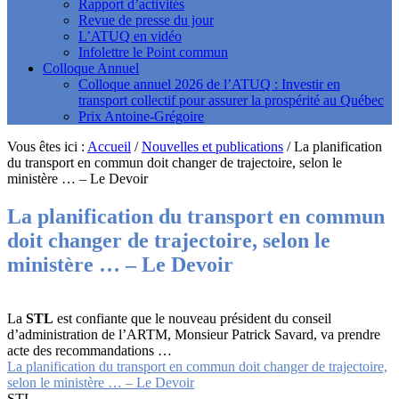
Rapport d’activités
Revue de presse du jour
L’ATUQ en vidéo
Infolettre le Point commun
Colloque Annuel
Colloque annuel 2026 de l’ATUQ : Investir en
transport collectif pour assurer la prospérité au Québec
Prix Antoine-Grégoire
Vous êtes ici :
Accueil
/
Nouvelles et publications
/
La planification
du transport en commun doit changer de trajectoire, selon le
ministère … – Le Devoir
La planification du transport en commun
doit changer de trajectoire, selon le
ministère … – Le Devoir
La
STL
est confiante que le nouveau président du conseil
d’administration de l’ARTM, Monsieur Patrick Savard, va prendre
acte des recommandations …
La planification du transport en commun doit changer de trajectoire,
selon le ministère … – Le Devoir
STL