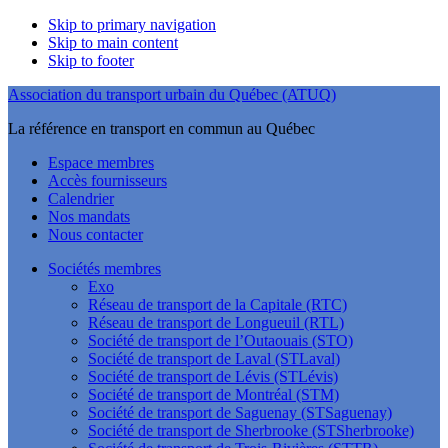
Skip to primary navigation
Skip to main content
Skip to footer
Association du transport urbain du Québec (ATUQ)
La référence en transport en commun au Québec
Espace membres
Accès fournisseurs
Calendrier
Nos mandats
Nous contacter
Sociétés membres
Exo
Réseau de transport de la Capitale (RTC)
Réseau de transport de Longueuil (RTL)
Société de transport de l’Outaouais (STO)
Société de transport de Laval (STLaval)
Société de transport de Lévis (STLévis)
Société de transport de Montréal (STM)
Société de transport de Saguenay (STSaguenay)
Société de transport de Sherbrooke (STSherbrooke)