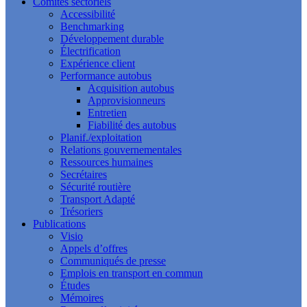
Comités sectoriels
Accessibilité
Benchmarking
Développement durable
Électrification
Expérience client
Performance autobus
Acquisition autobus
Approvisionneurs
Entretien
Fiabilité des autobus
Planif./exploitation
Relations gouvernementales
Ressources humaines
Secrétaires
Sécurité routière
Transport Adapté
Trésoriers
Publications
Visio
Appels d’offres
Communiqués de presse
Emplois en transport en commun
Études
Mémoires