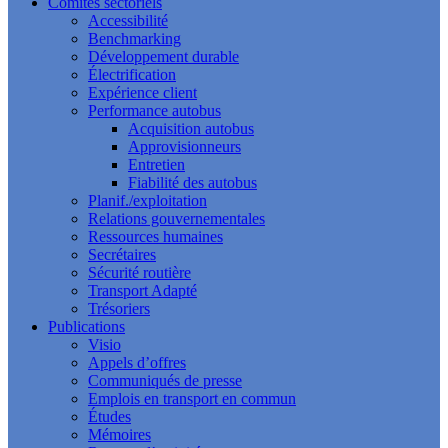
Comités sectoriels
Accessibilité
Benchmarking
Développement durable
Électrification
Expérience client
Performance autobus
Acquisition autobus
Approvisionneurs
Entretien
Fiabilité des autobus
Planif./exploitation
Relations gouvernementales
Ressources humaines
Secrétaires
Sécurité routière
Transport Adapté
Trésoriers
Publications
Visio
Appels d’offres
Communiqués de presse
Emplois en transport en commun
Études
Mémoires