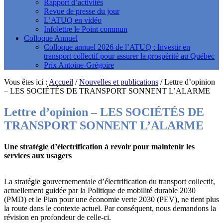
Rapport d’activités
Revue de presse du jour
L’ATUQ en vidéo
Infolettre le Point commun
Colloque Annuel
Colloque annuel 2026 de l’ATUQ : Investir en
transport collectif pour assurer la prospérité au Québec
Prix Antoine-Grégoire
Vous êtes ici :
Accueil
/
Nouvelles et publications
/
Lettre d’opinion
– LES SOCIÉTÉS DE TRANSPORT SONNENT L’ALARME
Lettre d’opinion – LES SOCIÉTÉS DE
TRANSPORT SONNENT L’ALARME
Une stratégie d’électrification à revoir pour maintenir les
services aux usagers
La stratégie gouvernementale d’électrification du transport collectif,
actuellement guidée par la Politique de mobilité durable 2030
(PMD) et le Plan pour une économie verte 2030 (PEV), ne tient plus
la route dans le contexte actuel. Par conséquent, nous demandons la
révision en profondeur de celle-ci.