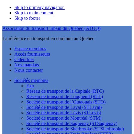
Skip to primary navigation
Skip to main content
Skip to footer
Association du transport urbain du Québec (ATUQ)
La référence en transport en commun au Québec
Espace membres
Accès fournisseurs
Calendrier
Nos mandats
Nous contacter
Sociétés membres
Exo
Réseau de transport de la Capitale (RTC)
Réseau de transport de Longueuil (RTL)
Société de transport de l’Outaouais (STO)
Société de transport de Laval (STLaval)
Société de transport de Lévis (STLévis)
Société de transport de Montréal (STM)
Société de transport de Saguenay (STSaguenay)
Société de transport de Sherbrooke (STSherbrooke)