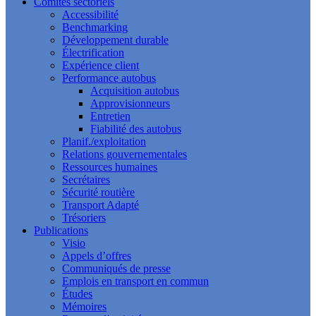
Comités sectoriels
Accessibilité
Benchmarking
Développement durable
Électrification
Expérience client
Performance autobus
Acquisition autobus
Approvisionneurs
Entretien
Fiabilité des autobus
Planif./exploitation
Relations gouvernementales
Ressources humaines
Secrétaires
Sécurité routière
Transport Adapté
Trésoriers
Publications
Visio
Appels d’offres
Communiqués de presse
Emplois en transport en commun
Études
Mémoires