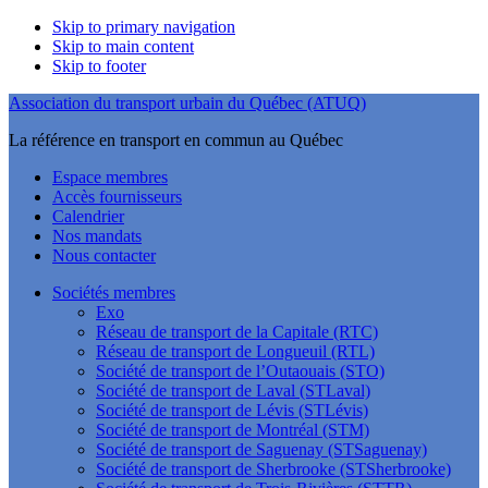
Skip to primary navigation
Skip to main content
Skip to footer
Association du transport urbain du Québec (ATUQ)
La référence en transport en commun au Québec
Espace membres
Accès fournisseurs
Calendrier
Nos mandats
Nous contacter
Sociétés membres
Exo
Réseau de transport de la Capitale (RTC)
Réseau de transport de Longueuil (RTL)
Société de transport de l’Outaouais (STO)
Société de transport de Laval (STLaval)
Société de transport de Lévis (STLévis)
Société de transport de Montréal (STM)
Société de transport de Saguenay (STSaguenay)
Société de transport de Sherbrooke (STSherbrooke)