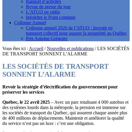
Rapport d’activités
Revue de presse du jour
L’ATUQ en vidéo
Infolettre le Point commun
Colloque Annuel
Colloque annuel 2026 de l’ATUQ : Investir en
transport collectif pour assurer la prospérité au Québec
Prix Antoine-Grégoire
Vous êtes ici :
Accueil
/
Nouvelles et publications
/
LES SOCIÉTÉS
DE TRANSPORT SONNENT L’ALARME
LES SOCIÉTÉS DE TRANSPORT
SONNENT L’ALARME
Revoir la stratégie d’électrification du gouvernement pour
préserver les services
Québec, le 22 avril 2025
– Avec un parc totalisant 4 000 autobus et
des systèmes lourds dans la métropole, la pression est immense sur
les sociétés de transport du Québec, qui assurent chaque année plus
de 400 millions de déplacements. Maintenir et améliorer la qualité
du service n’est pas un luxe : c’est une obligation.