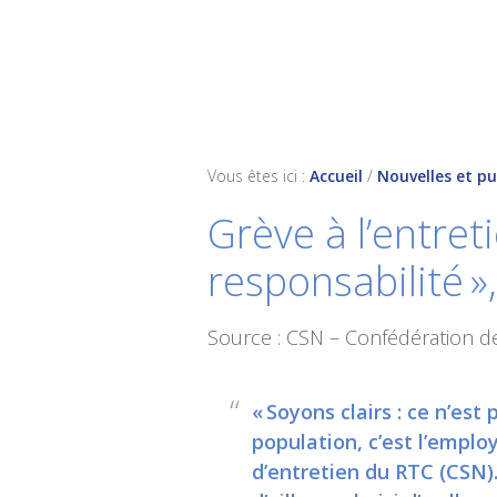
Skip
Skip
Skip
to
to
to
primary
main
footer
navigation
content
Vous êtes ici :
Accueil
/
Nouvelles et pu
Grève à l’entret
responsabilité »
Source : CSN – Confédération d
« Soyons clairs : ce n’es
population, c’est l’emplo
d’entretien du RTC (CSN).