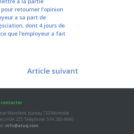
ettre à la partie
 pour retourner l’opinion
oyeur a sa part de
gociation, dont 4 jours de
ce que l’employeur a fait
Article suivant
 contacter
 rue Mansfield, bureau 720 Montréal
ec) H3A 2Z5 Téléphone: 514 280-4640
el:
info@atuq.com