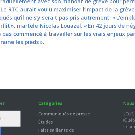
er graduellement avec son mandat de grève pour perm
 Le RTC aurait voulu maximiser l’impact de la grève
qués qu’il ne s’y serait pas pris autrement. « L’empl
nflit », martèle Nicolas Louazel. « En 42 jours de né
 pas commencé à travailler sur les vrais enjeux par
aine les pieds ».
er
Catégories
Nous
Communiqués de presse
2000,
(Québ
Études
Courri
Faits saillants du