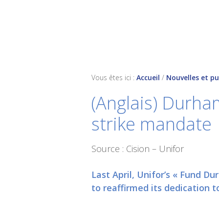
Skip
Skip
Skip
to
to
to
primary
main
footer
navigation
content
Vous êtes ici :
Accueil
/
Nouvelles et pu
(Anglais) Durha
strike mandate
Source : Cision – Unifor
Last April, Unifor’s « Fund 
to reaffirmed its dedication 