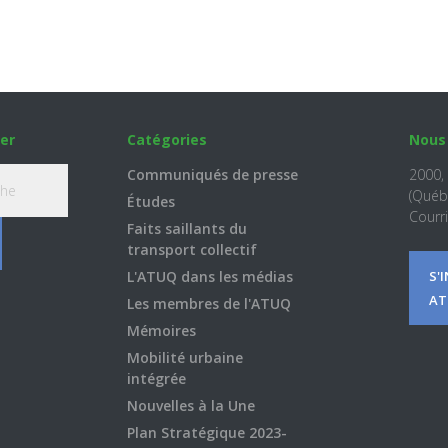
er
Catégories
Nous
Communiqués de presse
2000,
(Québ
Études
Courri
Faits saillants du
transport collectif
L'ATUQ dans les médias
S'
AT
Les membres de l'ATUQ
Mémoires
Mobilité urbaine
intégrée
Nouvelles à la Une
Plan Stratégique 2023-