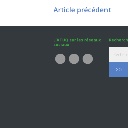
Article précédent
Footer
L’ATUQ sur les réseaux
Recherch
sociaux
Recherche