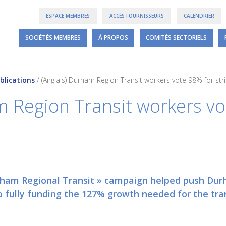
ESPACE MEMBRES
ACCÈS FOURNISSEURS
CALENDRIER
SOCIÉTÉS MEMBRES
À PROPOS
COMITÉS SECTORIELS
blications
/
(Anglais) Durham Region Transit workers vote 98% for st
m Region Transit workers vo
Durham Regional Transit » campaign helped push Du
to fully funding the 127% growth needed for the tra