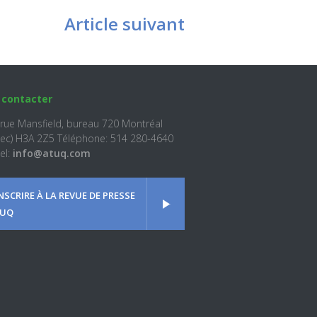
Article suivant
 contacter
 rue Mansfield, bureau 720 Montréal
ec) H3A 2Z5 Téléphone: 514 280-4640
el:
info@atuq.com
INSCRIRE À LA REVUE DE PRESSE
UQ