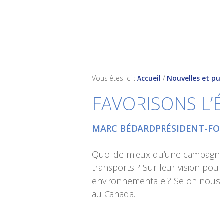
Skip
Skip
Skip
to
to
to
primary
main
footer
navigation
content
Vous êtes ici :
Accueil
/
Nouvelles et pu
FAVORISONS L’
MARC BÉDARDPRÉSIDENT-FO
Quoi de mieux qu’une campagne é
transports ? Sur leur vision pou
environnementale ? Selon nous, 
au Canada.