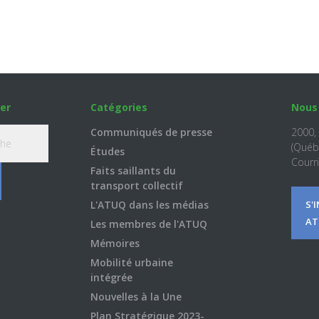
er
Catégories
Nous
Communiqués de presse
2000,
(Québ
Études
Courri
Faits saillants du
transport collectif
L'ATUQ dans les médias
S'
AT
Les membres de l'ATUQ
Mémoires
Mobilité urbaine
intégrée
Nouvelles à la Une
Plan Stratégique 2023-