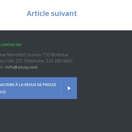
Article suivant
 contacter
 rue Mansfield, bureau 720 Montréal
ec) H3A 2Z5 Téléphone: 514 280-4640
el:
info@atuq.com
INSCRIRE À LA REVUE DE PRESSE
UQ