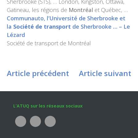
Sherbrooke (STS), … London, Kingston, Ottawa,
Gatineau, les régions de
Montréal
et Québec, …
Communauto, l’Université de Sherbrooke et
la
Société de transport
de Sherbrooke … – Le
Lézard
Société de transport de Montréal
Article précédent
Article suivant
Footer
L’ATUQ sur les réseaux sociaux