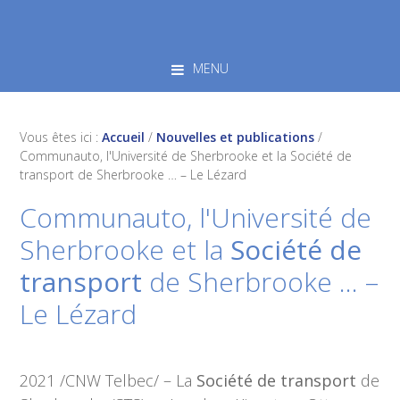
Skip
Skip
Skip
to
to
to
primary
main
footer
MENU
navigation
content
Vous êtes ici :
Accueil
/
Nouvelles et publications
/
Communauto, l'Université de Sherbrooke et la Société de
transport de Sherbrooke … – Le Lézard
Communauto, l'Université de
Sherbrooke et la
Société de
transport
de Sherbrooke … –
Le Lézard
2021 /CNW Telbec/ – La
Société de transport
de