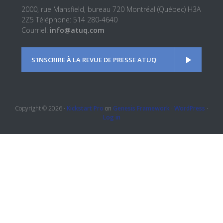
2000, rue Mansfield, bureau 720 Montréal (Québec) H3A
2Z5 Téléphone: 514 280-4640
Courriel:
info@atuq.com
S'INSCRIRE À LA REVUE DE PRESSE ATUQ
Copyright © 2026 ·
Kickstart Pro
on
Genesis Framework
·
WordPress
·
Log in