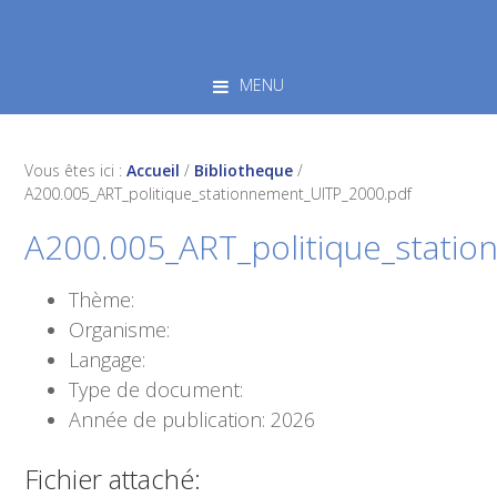
Skip
Skip
Skip
to
to
to
primary
main
footer
MENU
navigation
content
Vous êtes ici :
Accueil
/
Bibliotheque
/
A200.005_ART_politique_stationnement_UITP_2000.pdf
A200.005_ART_politique_stati
Thème:
Organisme:
Langage:
Type de document:
Année de publication: 2026
Fichier attaché: