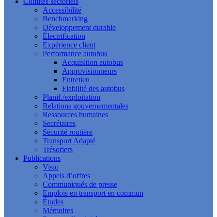
Comités sectoriels
Accessibilité
Benchmarking
Développement durable
Électrification
Expérience client
Performance autobus
Acquisition autobus
Approvisionneurs
Entretien
Fiabilité des autobus
Planif./exploitation
Relations gouvernementales
Ressources humaines
Secrétaires
Sécurité routière
Transport Adapté
Trésoriers
Publications
Visio
Appels d’offres
Communiqués de presse
Emplois en transport en commun
Études
Mémoires