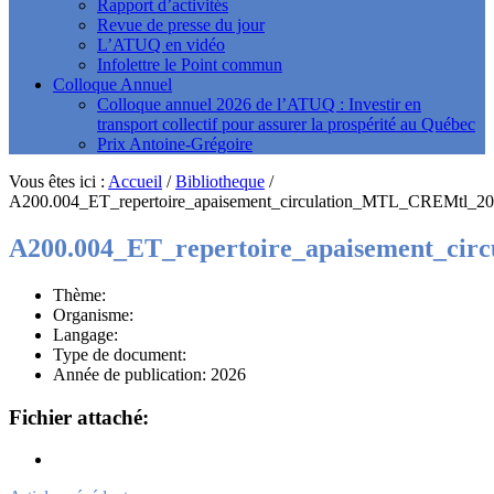
Rapport d’activités
Revue de presse du jour
L’ATUQ en vidéo
Infolettre le Point commun
Colloque Annuel
Colloque annuel 2026 de l’ATUQ : Investir en
transport collectif pour assurer la prospérité au Québec
Prix Antoine-Grégoire
Vous êtes ici :
Accueil
/
Bibliotheque
/
A200.004_ET_repertoire_apaisement_circulation_MTL_CREMtl_20
A200.004_ET_repertoire_apaisement_ci
Thème:
Organisme:
Langage:
Type de document:
Année de publication: 2026
Fichier attaché: