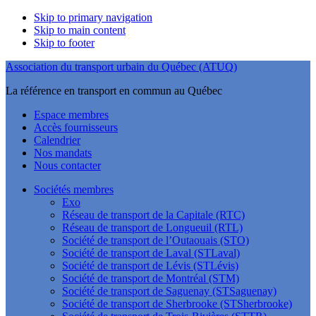
Skip to primary navigation
Skip to main content
Skip to footer
Association du transport urbain du Québec (ATUQ)
La référence en transport en commun au Québec
Espace membres
Accès fournisseurs
Calendrier
Nos mandats
Nous contacter
Sociétés membres
Exo
Réseau de transport de la Capitale (RTC)
Réseau de transport de Longueuil (RTL)
Société de transport de l’Outaouais (STO)
Société de transport de Laval (STLaval)
Société de transport de Lévis (STLévis)
Société de transport de Montréal (STM)
Société de transport de Saguenay (STSaguenay)
Société de transport de Sherbrooke (STSherbrooke)