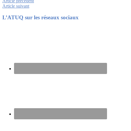
Article précédent
Article suivant
Footer
L’ATUQ sur les réseaux sociaux