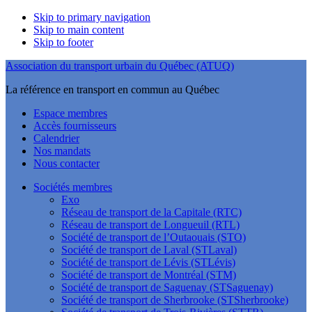
Skip to primary navigation
Skip to main content
Skip to footer
Association du transport urbain du Québec (ATUQ)
La référence en transport en commun au Québec
Espace membres
Accès fournisseurs
Calendrier
Nos mandats
Nous contacter
Sociétés membres
Exo
Réseau de transport de la Capitale (RTC)
Réseau de transport de Longueuil (RTL)
Société de transport de l’Outaouais (STO)
Société de transport de Laval (STLaval)
Société de transport de Lévis (STLévis)
Société de transport de Montréal (STM)
Société de transport de Saguenay (STSaguenay)
Société de transport de Sherbrooke (STSherbrooke)