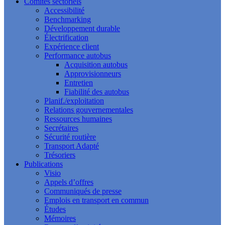
Comités sectoriels
Accessibilité
Benchmarking
Développement durable
Électrification
Expérience client
Performance autobus
Acquisition autobus
Approvisionneurs
Entretien
Fiabilité des autobus
Planif./exploitation
Relations gouvernementales
Ressources humaines
Secrétaires
Sécurité routière
Transport Adapté
Trésoriers
Publications
Visio
Appels d’offres
Communiqués de presse
Emplois en transport en commun
Études
Mémoires