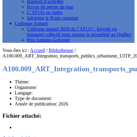
Rapport d’activités
Revue de presse du jour
L’ATUQ en vidéo
Infolettre le Point commun
Colloque Annuel
Colloque annuel 2026 de l’ATUQ : Investir en
transport collectif pour assurer la prospérité au Québec
Prix Antoine-Grégoire
Vous êtes ici :
Accueil
/
Bibliotheque
/
A100.009_ART_Integration_transports_publics_urbanisme_UITP_2
A100.009_ART_Integration_transports_p
Thème:
Organisme:
Langage:
Type de document:
Année de publication: 2026
Fichier attaché: