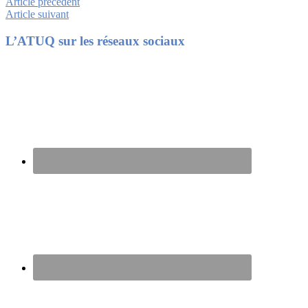
Article précédent
Article suivant
Footer
L’ATUQ sur les réseaux sociaux