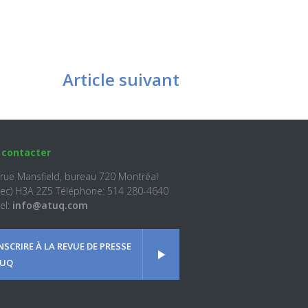
Article suivant
 contacter
 rue Mansfield, bureau 720 Montréal
ec) H3A 2Z5 Téléphone: 514 280-4640
el:
info@atuq.com
INSCRIRE À LA REVUE DE PRESSE
UQ