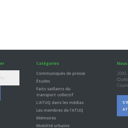
er
Catégories
Nous
Communiqués de presse
2000,
(Québ
Études
Courri
Faits saillants du
transport collectif
L'ATUQ dans les médias
S'
AT
Les membres de l'ATUQ
Mémoires
Mobilité urbaine