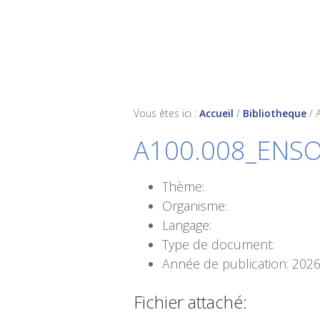
Skip
Skip
Skip
to
to
to
primary
main
footer
navigation
content
Vous êtes ici :
Accueil
/
Bibliotheque
/
A100.008_ENSO_
Thème:
Organisme:
Langage:
Type de document:
Année de publication: 202
Fichier attaché: