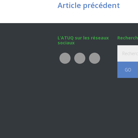
Article précédent
Footer
L’ATUQ sur les réseaux
Recherch
sociaux
Recherche