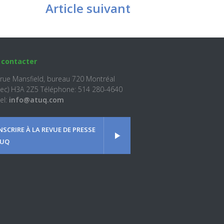
Article suivant
 contacter
 rue Mansfield, bureau 720 Montréal
ec) H3A 2Z5 Téléphone: 514 280-4640
el:
info@atuq.com
INSCRIRE À LA REVUE DE PRESSE
UQ