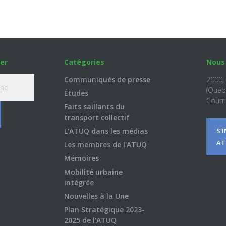
er
Catégories
Nous
Communiqués de presse
2000,
(Québ
Études
Courri
Faits saillants du
transport collectif
L'ATUQ dans les médias
S'
AT
Les membres de l'ATUQ
Mémoires
Mobilité urbaine
intégrée
Nouvelles à la Une
Plan Stratégique 2023-
2025 de l'ATUQ