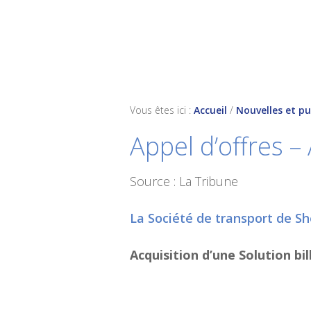
Skip
Skip
Skip
to
to
to
primary
main
footer
navigation
content
Vous êtes ici :
Accueil
/
Nouvelles et pu
Appel d’offres –
Source : La Tribune
La Société de transport de S
Acquisition d’une Solution bil