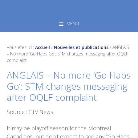
Skip
Skip
Skip
to
to
to
primary
main
footer
MENU
navigation
content
Vous êtes ici :
Accueil
/
Nouvelles et publications
/
ANGLAIS
– No more ‘Go Habs Go’: STM changes messaging after OQLF
complaint
ANGLAIS – No more ‘Go Habs
Go’: STM changes messaging
after OQLF complaint
Source : CTV News
It may be playoff season for the Montreal
Canadiens, but don’t expect to see any “Go Habs