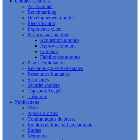
Comités sectoriels
Accessibilité
Benchmarking
Développement durable
Électrification
Expérience client
Performance autobus
Acquisition autobus
Approvisionneurs
Entretien
Fiabilité des autobus
Planif./exploitation
Relations gouvernementales
Ressources humaines
Secrétaires
Sécurité routière
Transport Adapté
Trésoriers
Publications
Visio
Appels d’offres
Communiqués de presse
Emplois en transport en commun
Études
Mémoires