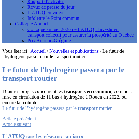
Rapport d’activités
Revue de presse du jour
L’ATUQ en vidéo
Infolettre le Point commun
Colloque Annuel
Colloque annuel 2026 de l’ATUQ : Investir en
transport collectif pour assurer la prospérité au Québec
Prix Antoine-Grégoire
Vous êtes ici :
Accueil
/
Nouvelles et publications
/
Le futur de
l'hydrogène passera par le transport routier
Le futur de l'hydrogène passera par le
transport
routier
D’autres projets concernent les
transports en commun
, comme la
mise en circulation de 11 bus à hydrogène à Rouen en 2022, ou
encore la mobilité …
Le futur de l’hydrogène passera par le
transport
routier
Article précédent
Article suivant
Footer
L’ATUQ sur les réseaux sociaux