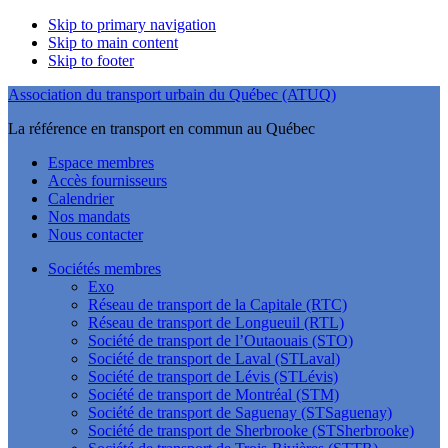
Skip to primary navigation
Skip to main content
Skip to footer
Association du transport urbain du Québec (ATUQ)
La référence en transport en commun au Québec
Espace membres
Accès fournisseurs
Calendrier
Nos mandats
Nous contacter
Sociétés membres
Exo
Réseau de transport de la Capitale (RTC)
Réseau de transport de Longueuil (RTL)
Société de transport de l’Outaouais (STO)
Société de transport de Laval (STLaval)
Société de transport de Lévis (STLévis)
Société de transport de Montréal (STM)
Société de transport de Saguenay (STSaguenay)
Société de transport de Sherbrooke (STSherbrooke)