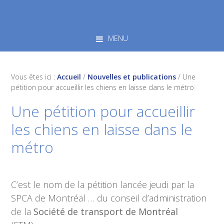
Skip
Skip
Skip
to
to
to
primary
main
footer
MENU
navigation
content
Vous êtes ici :
Accueil
/
Nouvelles et publications
/
Une
pétition pour accueillir les chiens en laisse dans le métro
Une pétition pour accueillir
les chiens en laisse dans le
métro
C’est le nom de la pétition lancée jeudi par la
SPCA de Montréal … du conseil d’administration
de la
Société de transport de Montréal