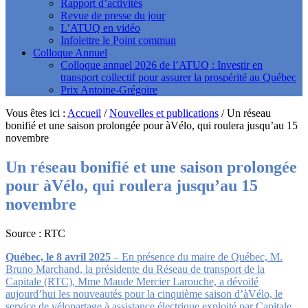
Rapport d’activités
Revue de presse du jour
L’ATUQ en vidéo
Infolettre le Point commun
Colloque Annuel
Colloque annuel 2026 de l’ATUQ : Investir en
transport collectif pour assurer la prospérité au Québec
Prix Antoine-Grégoire
Vous êtes ici :
Accueil
/
Nouvelles et publications
/
Un réseau
bonifié et une saison prolongée pour àVélo, qui roulera jusqu’au 15
novembre
Un réseau bonifié et une saison prolongée
pour àVélo, qui roulera jusqu’au 15
novembre
Source : RTC
Québec, le 8 avril 2025
– En présence du maire de Québec, M.
Bruno Marchand, la présidente du Réseau de transport de la
Capitale (RTC), Mme Maude Mercier Larouche, a dévoilé
aujourd’hui les nouveautés pour la cinquième saison d’àVélo, le
service de vélopartage à assistance électrique exploité par Capitale