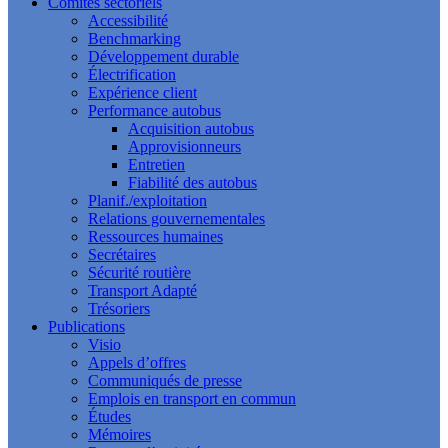
Comités sectoriels
Accessibilité
Benchmarking
Développement durable
Électrification
Expérience client
Performance autobus
Acquisition autobus
Approvisionneurs
Entretien
Fiabilité des autobus
Planif./exploitation
Relations gouvernementales
Ressources humaines
Secrétaires
Sécurité routière
Transport Adapté
Trésoriers
Publications
Visio
Appels d’offres
Communiqués de presse
Emplois en transport en commun
Études
Mémoires