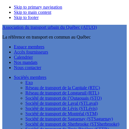
Skip to primary navigation
Skip to main content
Skip to footer
Association du transport urbain du Québec (ATUQ)
La référence en transport en commun au Québec
Espace membres
Accès fournisseurs
Calendrier
Nos mandats
Nous contacter
Sociétés membres
Exo
Réseau de transport de la Capitale (RTC)
Réseau de transport de Longueuil (RTL)
Société de transport de l’Outaouais (STO)
Société de transport de Laval (STLaval)
Société de transport de Lévis (STLévis)
Société de transport de Montréal (STM)
Société de transport de Saguenay (STSaguenay)
Société de transport de Sherbrooke (STSherbrooke)