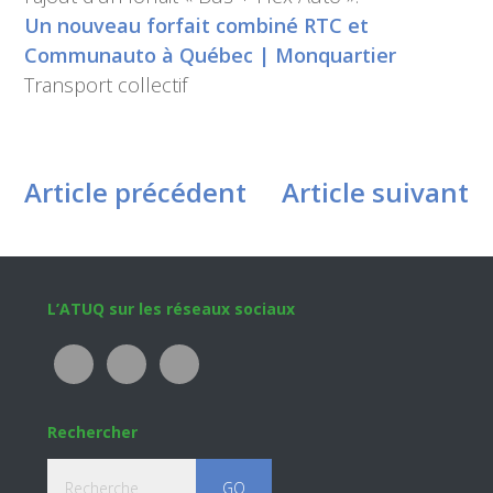
Un nouveau forfait combiné RTC et
Communauto à Québec | Monquartier
Transport collectif
Article précédent
Article suivant
Footer
L’ATUQ sur les réseaux sociaux
Rechercher
Recherche