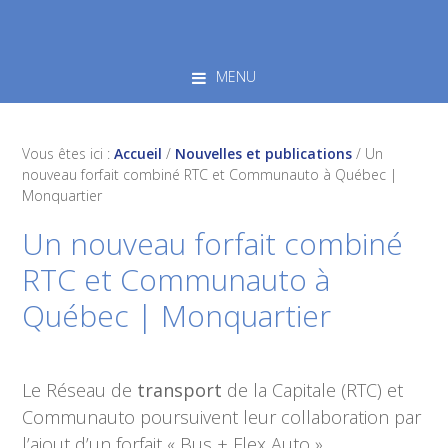
Skip
Skip
Skip
to
to
to
primary
main
footer
MENU
navigation
content
Vous êtes ici :
Accueil
/
Nouvelles et publications
/
Un
nouveau forfait combiné RTC et Communauto à Québec |
Monquartier
Un nouveau forfait combiné
RTC et Communauto à
Québec | Monquartier
Le Réseau de
transport
de la Capitale (RTC) et
Communauto poursuivent leur collaboration par
l’ajout d’un forfait « Bus + Flex Auto ».