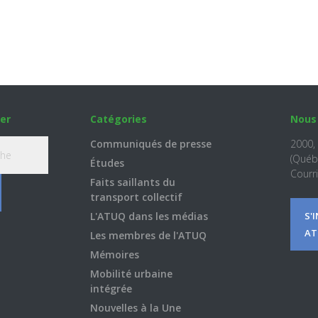
er
Catégories
Nous
Communiqués de presse
2000,
(Québ
Études
Courri
Faits saillants du
transport collectif
L'ATUQ dans les médias
S'
AT
Les membres de l'ATUQ
Mémoires
Mobilité urbaine
intégrée
Nouvelles à la Une