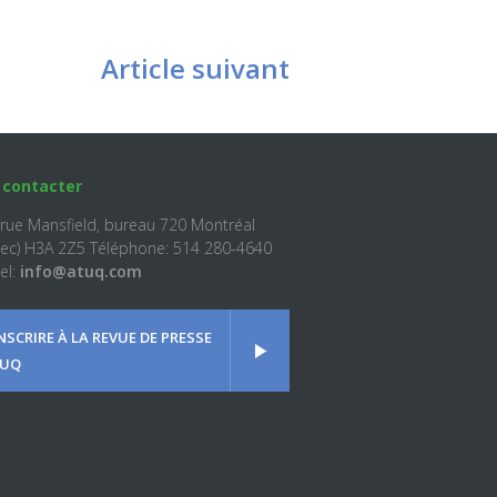
Article suivant
 contacter
 rue Mansfield, bureau 720 Montréal
ec) H3A 2Z5 Téléphone: 514 280-4640
el:
info@atuq.com
INSCRIRE À LA REVUE DE PRESSE
UQ