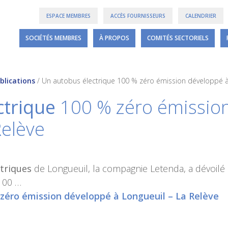
ESPACE MEMBRES
ACCÈS FOURNISSEURS
CALENDRIER
SOCIÉTÉS MEMBRES
À PROPOS
COMITÉS SECTORIELS
blications
/
Un autobus électrique 100 % zéro émission développé à 
ctrique
100 % zéro émission
Relève
triques
de Longueuil, la compagnie Letenda, a dévoilé 
100 …
zéro émission développé à Longueuil – La Relève