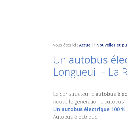
Skip
Skip
Skip
to
to
to
primary
main
footer
navigation
content
Vous êtes ici :
Accueil
/
Nouvelles et pu
Un
autobus éle
Longueuil – La 
Le constructeur d’
autobus élec
nouvelle génération d’autobus 
Un
autobus électrique
100 % 
Autobus électrique