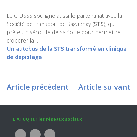
Le CIUSSS souligne aussi le partenariat avec la
Société de transport de Saguenay (
STS
), qui
prête un véhicule de sa flotte pour permettre
d’opérer la …
Un autobus de la
STS
transformé en clinique
de dépistage
Article précédent
Article suivant
Footer
L’ATUQ sur les réseaux sociaux