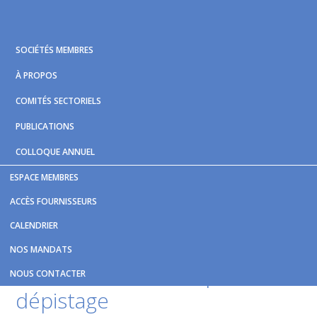
Skip
Skip
Skip
to
to
to
primary
main
footer
SOCIÉTÉS MEMBRES
navigation
content
À PROPOS
COMITÉS SECTORIELS
PUBLICATIONS
COLLOQUE ANNUEL
ESPACE MEMBRES
Vous êtes ici :
Accueil
/
Nouvelles et publications
/
Un
ACCÈS FOURNISSEURS
autobus de la STS transformé en clinique de dépistage
CALENDRIER
Un autobus de la
STS
NOS MANDATS
transformé en clinique de
NOUS CONTACTER
dépistage