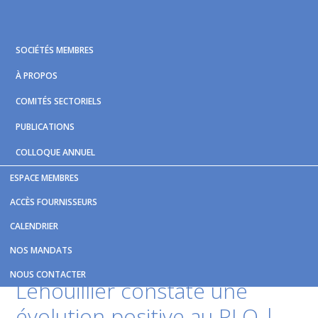
Skip
Skip
Skip
to
to
to
primary
main
footer
SOCIÉTÉS MEMBRES
navigation
content
À PROPOS
COMITÉS SECTORIELS
PUBLICATIONS
COLLOQUE ANNUEL
ESPACE MEMBRES
Vous êtes ici :
Accueil
/
Nouvelles et publications
/
ACCÈS FOURNISSEURS
Troisième lien : Gilles Lehouillier constate une évolution
CALENDRIER
positive au PLQ | JDQ
NOS MANDATS
Troisième lien : Gilles
NOUS CONTACTER
Lehouillier constate une
évolution positive au PLQ |