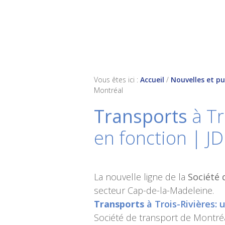
Skip
Skip
Skip
to
to
to
primary
main
footer
navigation
content
Vous êtes ici :
Accueil
/
Nouvelles et pu
Montréal
Transports
à Tr
en fonction | J
La nouvelle ligne de la
Société 
secteur Cap-de-la-Madeleine.
Transports
à Trois-Rivières: 
Société de transport de Montré