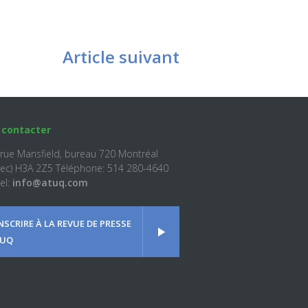
Article suivant
 contacter
 rue Mansfield, bureau 720 Montréal
ec) H3A 2Z5 Téléphone: 514 280-4640
el:
info@atuq.com
INSCRIRE À LA REVUE DE PRESSE
UQ