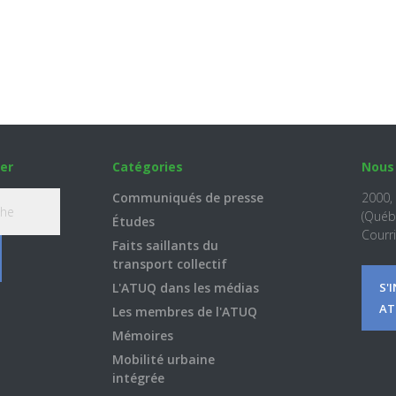
er
Catégories
Nous
Communiqués de presse
2000,
(Québ
Études
Courri
Faits saillants du
transport collectif
L'ATUQ dans les médias
S'
AT
Les membres de l'ATUQ
Mémoires
Mobilité urbaine
intégrée