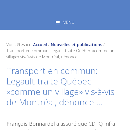
Skip
Skip
Skip
to
to
to
primary
main
footer
MENU
navigation
content
Vous êtes ici :
Accueil
/
Nouvelles et publications
/
Transport en commun: Legault traite Québec «comme un
village» vis-à-vis de Montréal, dénonce …
Transport en commun:
Legault traite Québec
«comme un village» vis-à-vis
de Montréal, dénonce …
François Bonnardel
a assuré que CDPQ Infra