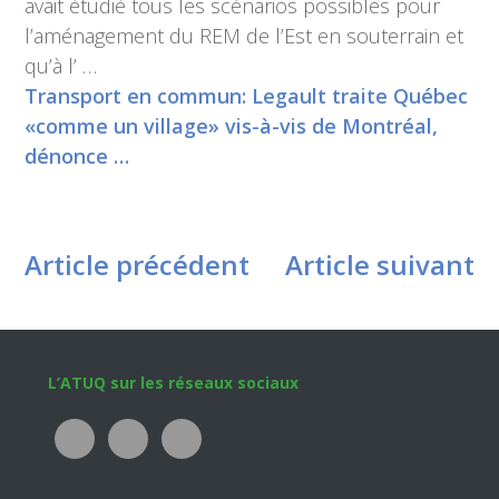
avait étudié tous les scénarios possibles pour
l’aménagement du REM de l’Est en souterrain et
qu’à l’ …
Transport en commun: Legault traite Québec
«comme un village» vis-à-vis de Montréal,
dénonce …
Article précédent
Article suivant
Footer
L’ATUQ sur les réseaux sociaux