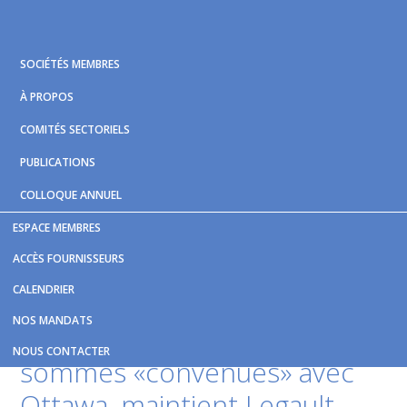
Skip
Skip
Skip
to
to
to
primary
main
footer
SOCIÉTÉS MEMBRES
navigation
content
À PROPOS
COMITÉS SECTORIELS
PUBLICATIONS
COLLOQUE ANNUEL
ESPACE MEMBRES
Vous êtes ici :
Accueil
/
Nouvelles et publications
/
ACCÈS FOURNISSEURS
Transport en commun: des sommes «convenues» avec
CALENDRIER
Ottawa, maintient Legault
NOS MANDATS
Transport en commun
: des
NOUS CONTACTER
sommes «convenues» avec
Ottawa, maintient Legault