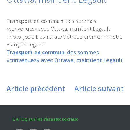
Transport en commun
: des sommes
«convenues» avec Ottawa, maintient Legault
Photo: Josie Desmarais/MétroLe premier ministre
François Legault.
Transport en commun
: des sommes
«convenues» avec Ottawa, maintient Legault
Article précédent
Article suivant
Footer
L’ATUQ sur les réseaux sociaux