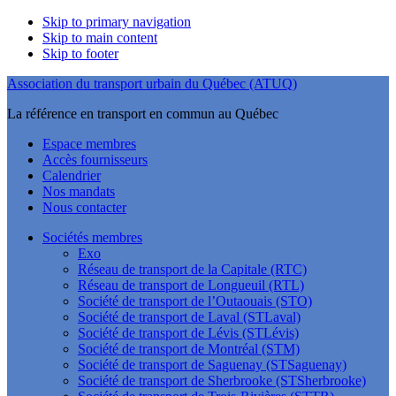
Skip to primary navigation
Skip to main content
Skip to footer
Association du transport urbain du Québec (ATUQ)
La référence en transport en commun au Québec
Espace membres
Accès fournisseurs
Calendrier
Nos mandats
Nous contacter
Sociétés membres
Exo
Réseau de transport de la Capitale (RTC)
Réseau de transport de Longueuil (RTL)
Société de transport de l’Outaouais (STO)
Société de transport de Laval (STLaval)
Société de transport de Lévis (STLévis)
Société de transport de Montréal (STM)
Société de transport de Saguenay (STSaguenay)
Société de transport de Sherbrooke (STSherbrooke)