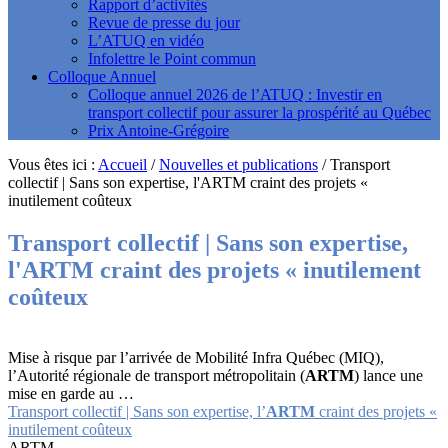
Rapport d’activités
Revue de presse du jour
L’ATUQ en vidéo
Infolettre le Point commun
Colloque Annuel
Colloque annuel 2026 de l’ATUQ : Investir en
transport collectif pour assurer la prospérité au Québec
Prix Antoine-Grégoire
Vous êtes ici :
Accueil
/
Nouvelles et publications
/
Transport
collectif | Sans son expertise, l'ARTM craint des projets «
inutilement coûteux
Transport collectif | Sans son expertise,
l'
ARTM
craint des projets « inutilement
coûteux
Mise à risque par l’arrivée de Mobilité Infra Québec (MIQ),
l’Autorité régionale de transport métropolitain (
ARTM
) lance une
mise en garde au …
Transport collectif | Sans son expertise, l’
ARTM
craint des projets «
inutilement coûteux
ARTM