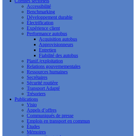
Comités sectoriels
Accessibilité
Benchmarking
Développement durable
Électrification
Expérience client
Performance autobus
Acquisition autobus
Approvisionneurs
Entretien
Fiabilité des autobus
Planif./exploitation
Relations gouvernementales
Ressources humaines
Secrétaires
Sécurité routière
Transport Adapté
Trésoriers
Publications
Visio
Appels d’offres
Communiqués de presse
Emplois en transport en commun
Études
Mémoires