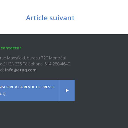
Article suivant
 contacter
 rue Mansfield, bureau 720 Montréal
ec) H3A 2Z5 Téléphone: 514 280-4640
el:
info@atuq.com
INSCRIRE À LA REVUE DE PRESSE
UQ