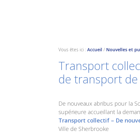
Skip
Skip
Skip
to
to
to
primary
main
footer
navigation
content
Vous êtes ici :
Accueil
/
Nouvelles et pu
Transport collec
de transport d
De nouveaux abribus pour la So
supérieure accueillant la dema
Transport collectif – De nouv
Ville de Sherbrooke