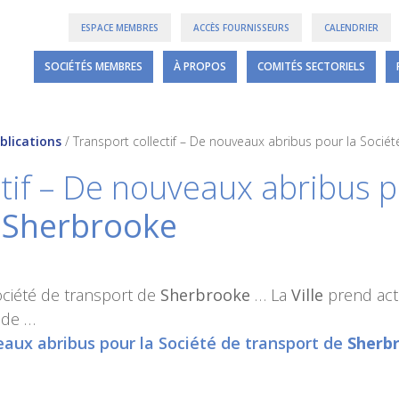
ESPACE MEMBRES
ACCÈS FOURNISSEURS
CALENDRIER
SOCIÉTÉS MEMBRES
À PROPOS
COMITÉS SECTORIELS
blications
/
Transport collectif – De nouveaux abribus pour la Socié
tif – De nouveaux abribus p
e
Sherbrooke
ciété de transport de
Sherbrooke
… La
Ville
prend acte
nde …
eaux abribus pour la Société de transport de
Sherb