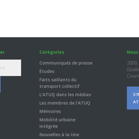
er
Catégories
Nous
Communiqués de presse
2000,
(Québ
Études
Courri
Faits saillants du
transport collectif
L'ATUQ dans les médias
S'
AT
Les membres de l'ATUQ
Mémoires
Mobilité urbaine
intégrée
Nouvelles à la Une