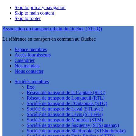
Skip to primary navigation
Skip to main content
Skip to footer
Association du transport urbain du Québec (ATUQ)
La référence en transport en commun au Québec
Espace membres
Accès fournisseurs
Calendrier
Nos mandats
Nous contacter
Sociétés membres
Exo
Réseau de transport de la Capitale (RTC)
Réseau de transport de Longueuil (RTL)
Société de transport de l’Outaouais (STO)
Société de transport de Laval (STLaval)
Société de transport de Lévis (STLévis)
Société de transport de Montréal (STM)
Société de transport de Saguenay (STSaguenay)
Société de transport de Sherbrooke (STSherbrooke)