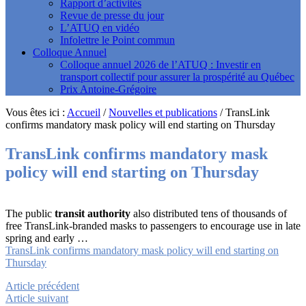
Rapport d’activités
Revue de presse du jour
L’ATUQ en vidéo
Infolettre le Point commun
Colloque Annuel
Colloque annuel 2026 de l’ATUQ : Investir en
transport collectif pour assurer la prospérité au Québec
Prix Antoine-Grégoire
Vous êtes ici :
Accueil
/
Nouvelles et publications
/
TransLink
confirms mandatory mask policy will end starting on Thursday
TransLink confirms mandatory mask
policy will end starting on Thursday
The public
transit authority
also distributed tens of thousands of
free TransLink-branded masks to passengers to encourage use in late
spring and early …
TransLink confirms mandatory mask policy will end starting on
Thursday
Article précédent
Article suivant