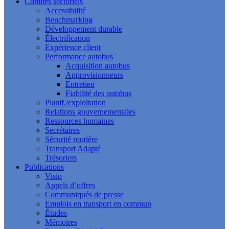
Comités sectoriels
Accessibilité
Benchmarking
Développement durable
Électrification
Expérience client
Performance autobus
Acquisition autobus
Approvisionneurs
Entretien
Fiabilité des autobus
Planif./exploitation
Relations gouvernementales
Ressources humaines
Secrétaires
Sécurité routière
Transport Adapté
Trésoriers
Publications
Visio
Appels d’offres
Communiqués de presse
Emplois en transport en commun
Études
Mémoires