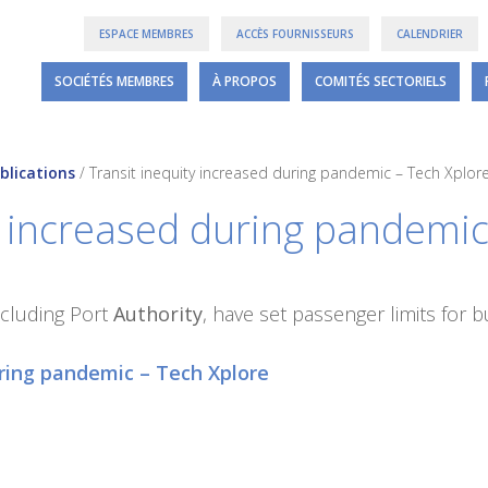
ESPACE MEMBRES
ACCÈS FOURNISSEURS
CALENDRIER
SOCIÉTÉS MEMBRES
À PROPOS
COMITÉS SECTORIELS
blications
/
Transit inequity increased during pandemic – Tech Xplor
 increased during pandemic
ncluding Port
Authority
, have set passenger limits for 
ring pandemic – Tech Xplore