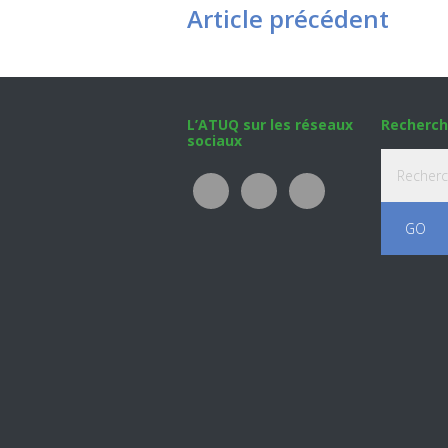
Article précédent
Footer
L’ATUQ sur les réseaux
Recherch
sociaux
Recherche