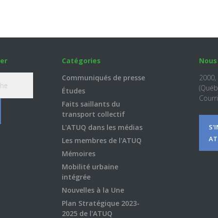
er
Catégories
Nous
Communiqués de presse
2000,
(Québ
Études
Courri
Faits saillants du
transport collectif
L'ATUQ dans les médias
S'
AT
Les membres de l'ATUQ
Mémoires
Mobilité urbaine
intégrée
Nouvelles à la Une
Plan Stratégique 2023-
2025 de l'ATUQ