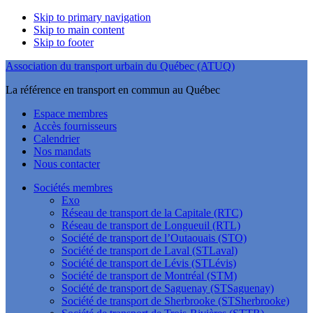
Skip to primary navigation
Skip to main content
Skip to footer
Association du transport urbain du Québec (ATUQ)
La référence en transport en commun au Québec
Espace membres
Accès fournisseurs
Calendrier
Nos mandats
Nous contacter
Sociétés membres
Exo
Réseau de transport de la Capitale (RTC)
Réseau de transport de Longueuil (RTL)
Société de transport de l’Outaouais (STO)
Société de transport de Laval (STLaval)
Société de transport de Lévis (STLévis)
Société de transport de Montréal (STM)
Société de transport de Saguenay (STSaguenay)
Société de transport de Sherbrooke (STSherbrooke)