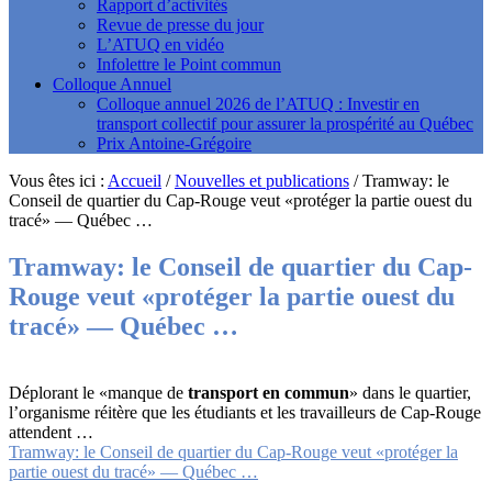
Rapport d’activités
Revue de presse du jour
L’ATUQ en vidéo
Infolettre le Point commun
Colloque Annuel
Colloque annuel 2026 de l’ATUQ : Investir en
transport collectif pour assurer la prospérité au Québec
Prix Antoine-Grégoire
Vous êtes ici :
Accueil
/
Nouvelles et publications
/
Tramway: le
Conseil de quartier du Cap-Rouge veut «protéger la partie ouest du
tracé» — Québec …
Tramway: le Conseil de quartier du Cap-
Rouge veut «protéger la partie ouest du
tracé» — Québec …
Déplorant le «manque de
transport en commun
» dans le quartier,
l’organisme réitère que les étudiants et les travailleurs de Cap-Rouge
attendent …
Tramway: le Conseil de quartier du Cap-Rouge veut «protéger la
partie ouest du tracé» — Québec …