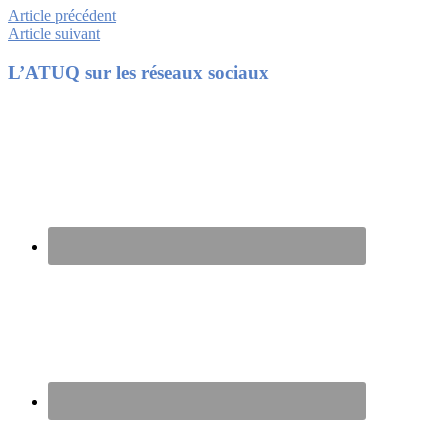
Article précédent
Article suivant
Footer
L’ATUQ sur les réseaux sociaux