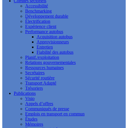
Comités sectoriels
Accessibilité
Benchmarking
Développement durable
Électrification
Expérience client
Performance autobus
Acquisition autobus
Approvisionneurs
Entretien
Fiabilité des autobus
Planif./exploitation
Relations gouvernementales
Ressources humaines
Secrétaires
Sécurité routière
Transport Adapté
Trésoriers
Publications
Visio
Appels d’offres
Communiqués de presse
Emplois en transport en commun
Études
Mémoires