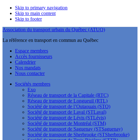
Skip to primary navigation
Skip to main content
Skip to footer
Association du transport urbain du Québec (ATUQ)
La référence en transport en commun au Québec
Espace membres
Accès fournisseurs
Calendrier
Nos mandats
Nous contacter
Sociétés membres
Exo
Réseau de transport de la Capitale (RTC)
Réseau de transport de Longueuil (RTL)
Société de transport de l’Outaouais (STO)
Société de transport de Laval (STLaval)
Société de transport de Lévis (STLévis)
Société de transport de Montréal (STM)
Société de transport de Saguenay (STSaguenay)
Société de transport de Sherbrooke (STSherbrooke)