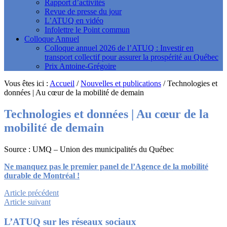
Rapport d’activités
Revue de presse du jour
L’ATUQ en vidéo
Infolettre le Point commun
Colloque Annuel
Colloque annuel 2026 de l’ATUQ : Investir en
transport collectif pour assurer la prospérité au Québec
Prix Antoine-Grégoire
Vous êtes ici :
Accueil
/
Nouvelles et publications
/
Technologies et
données | Au cœur de la mobilité de demain
Technologies et données | Au cœur de la
mobilité de demain
Source : UMQ – Union des municipalités du Québec
Ne manquez pas le premier panel de l’Agence de la mobilité
durable de Montréal !
Article précédent
Article suivant
Footer
L’ATUQ sur les réseaux sociaux