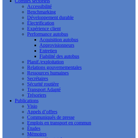
Comités sectoriels
Accessibilité
Benchmarking
Développement durable
Électrification
Expérience client
Performance autobus
Acquisition autobus
Approvisionneurs
Entretien
Fiabilité des autobus
Planif./exploitation
Relations gouvernementales
Ressources humaines
Secrétaires
Sécurité routière
Transport Adapté
Trésoriers
Publications
Visio
Appels d’offres
Communiqués de presse
Emplois en transport en commun
Études
Mémoires