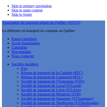
Skip to primary navigation
Skip to main content
Skip to footer
Association du transport urbain du Québec (ATUQ)
La référence en transport en commun au Québec
Espace membres
Accès fournisseurs
Calendrier
Nos mandats
Nous contacter
Sociétés membres
Exo
Réseau de transport de la Capitale (RTC)
Réseau de transport de Longueuil (RTL)
Société de transport de l’Outaouais (STO)
Société de transport de Laval (STLaval)
Société de transport de Lévis (STLévis)
Société de transport de Montréal (STM)
Société de transport de Saguenay (STSaguenay)
Société de transport de Sherbrooke (STSherbrooke)