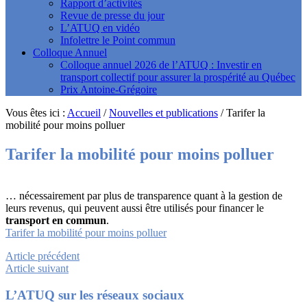
Rapport d’activités
Revue de presse du jour
L’ATUQ en vidéo
Infolettre le Point commun
Colloque Annuel
Colloque annuel 2026 de l’ATUQ : Investir en
transport collectif pour assurer la prospérité au Québec
Prix Antoine-Grégoire
Vous êtes ici :
Accueil
/
Nouvelles et publications
/
Tarifer la
mobilité pour moins polluer
Tarifer la mobilité pour moins polluer
… nécessairement par plus de transparence quant à la gestion de
leurs revenus, qui peuvent aussi être utilisés pour financer le
transport en commun
.
Tarifer la mobilité pour moins polluer
Article précédent
Article suivant
Footer
L’ATUQ sur les réseaux sociaux