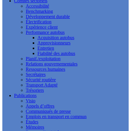
Comités sectoriels
Accessibilité
Benchmarking
Développement durable
Électrification
Expérience client
Performance autobus
Acquisition autobus
Approvisionneurs
Entretien
Fiabilité des autobus
Planif./exploitation
Relations gouvernementales
Ressources humaines
Secrétaires
Sécurité routière
Transport Adapté
Trésoriers
Publications
Visio
Appels d’offres
Communiqués de presse
Emplois en transport en commun
Études
Mémoires