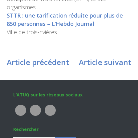
organismes …
STTR : une tarification réduite pour plus de
850 personnes – L’Hebdo Journal
Ville de trois-rivières
Article précédent
Article suivant
Footer
L’ATUQ sur les réseaux sociaux
Rechercher