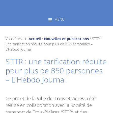
Skip
Skip
Skip
to
to
to
primary
main
footer
MENU
navigation
content
Vous êtes ici :
Accueil
/
Nouvelles et publications
/
STTR :
une tarification réduite pour plus de 850 personnes –
L'Hebdo Journal
STTR : une tarification réduite
pour plus de 850 personnes
– L'Hebdo Journal
Ce projet de la
Ville de Trois
–
Rivières
a été
réalisé en collaboration avec la Société de
transport de Trois-Rivières (STTR) et des