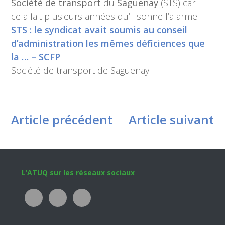
Société de transport
du
Saguenay
(STS) car
cela fait plusieurs années qu’il sonne l’alarme.
STS : le syndicat avait soumis au conseil
d’administration les mêmes déficiences que
la … – SCFP
Société de transport de Saguenay
Article précédent
Article suivant
Footer
L’ATUQ sur les réseaux sociaux