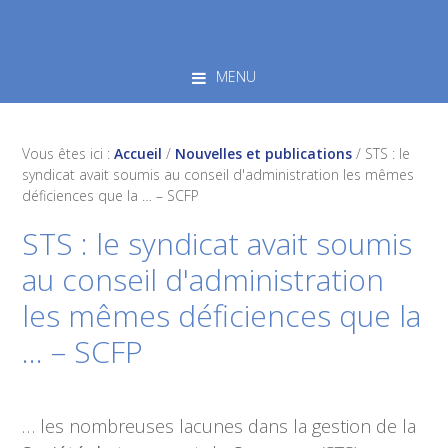
Skip
Skip
Skip
to
to
to
primary
main
footer
MENU
navigation
content
Vous êtes ici :
Accueil
/
Nouvelles et publications
/
STS : le
syndicat avait soumis au conseil d'administration les mêmes
déficiences que la … – SCFP
STS : le syndicat avait soumis
au conseil d'administration
les mêmes déficiences que la
… – SCFP
… les nombreuses lacunes dans la gestion de la