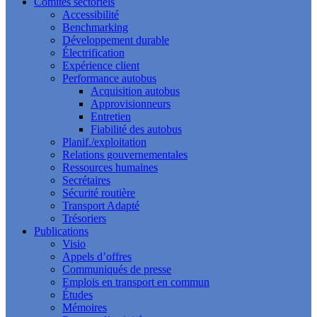
Comités sectoriels
Accessibilité
Benchmarking
Développement durable
Électrification
Expérience client
Performance autobus
Acquisition autobus
Approvisionneurs
Entretien
Fiabilité des autobus
Planif./exploitation
Relations gouvernementales
Ressources humaines
Secrétaires
Sécurité routière
Transport Adapté
Trésoriers
Publications
Visio
Appels d’offres
Communiqués de presse
Emplois en transport en commun
Études
Mémoires