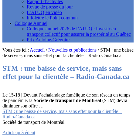
Rapport d’activités
Revue de presse du jour
L’ATUQ en vidéo
Infolettre le Point commun
Colloque Annuel
Colloque annuel 2026 de l’ATUQ : Investir en
transport collectif pour assurer la prospérité au Québec
Prix Antoine-Grégoire
Vous êtes ici :
Accueil
/
Nouvelles et publications
/
STM : une baisse
de service, mais sans effet pour la clientèle – Radio-Canada.ca
STM : une baisse de service, mais sans
effet pour la clientèle – Radio-Canada.ca
Le 15-18 | Devant l’achalandage famélique de son réseau en temps
de pandémie, la
Société de transport de Montréal
(STM) devra
diminuer son offre …
STM : une baisse de service, mais sans effet pour la clientèle –
Radio-Canada.ca
Société de transport de Montréal
Article précédent