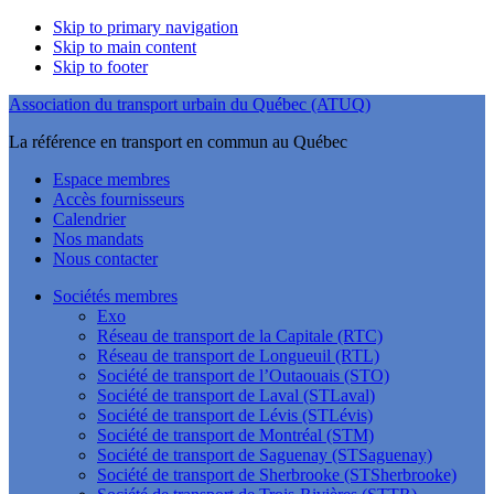
Skip to primary navigation
Skip to main content
Skip to footer
Association du transport urbain du Québec (ATUQ)
La référence en transport en commun au Québec
Espace membres
Accès fournisseurs
Calendrier
Nos mandats
Nous contacter
Sociétés membres
Exo
Réseau de transport de la Capitale (RTC)
Réseau de transport de Longueuil (RTL)
Société de transport de l’Outaouais (STO)
Société de transport de Laval (STLaval)
Société de transport de Lévis (STLévis)
Société de transport de Montréal (STM)
Société de transport de Saguenay (STSaguenay)
Société de transport de Sherbrooke (STSherbrooke)