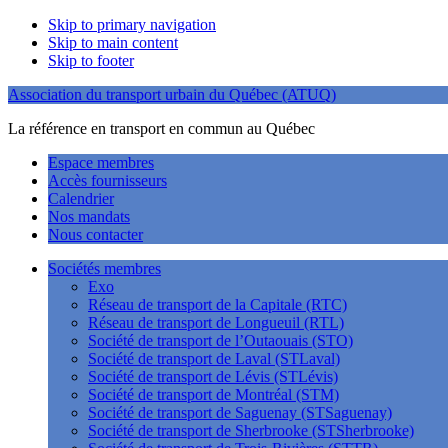
Skip to primary navigation
Skip to main content
Skip to footer
Association du transport urbain du Québec (ATUQ)
La référence en transport en commun au Québec
Espace membres
Accès fournisseurs
Calendrier
Nos mandats
Nous contacter
Sociétés membres
Exo
Réseau de transport de la Capitale (RTC)
Réseau de transport de Longueuil (RTL)
Société de transport de l’Outaouais (STO)
Société de transport de Laval (STLaval)
Société de transport de Lévis (STLévis)
Société de transport de Montréal (STM)
Société de transport de Saguenay (STSaguenay)
Société de transport de Sherbrooke (STSherbrooke)