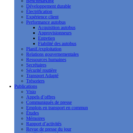
Benchmarking
Développement durable
Électrification
Expérience client
Performance autobus
Acquisition autobus
Approvisionneurs
Entretien
Fiabilité des autobus
Planif./exploitation
Relations gouvernementales
Ressources humaines
Secrétaires
Sécurité routière
Transport Adapté
Trésoriers
Publications
Visio
Appels d’offres
Communiqués de presse
Emplois en transport en commun
Études
Mémoires
Rapport d’activités
Revue de presse du jour