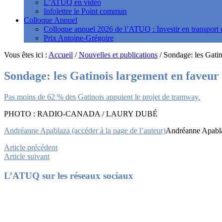
L’ATUQ en vidéo
Infolettre le Point commun
Colloque Annuel
Colloque annuel 2026 de l’ATUQ : Investir en transport c
Prix Antoine-Grégoire
Vous êtes ici :
Accueil
/
Nouvelles et publications
/
Sondage: les Gatin
Sondage: les Gatinois largement en faveur
Pas moins de 62 % des Gatinois appuient le projet de tramway.
PHOTO : RADIO-CANADA / LAURY DUBÉ
Andréanne Apablaza (accéder à la page de l’auteur)
Andréanne Apabla
Article précédent
Article suivant
Footer
L’ATUQ sur les réseaux sociaux