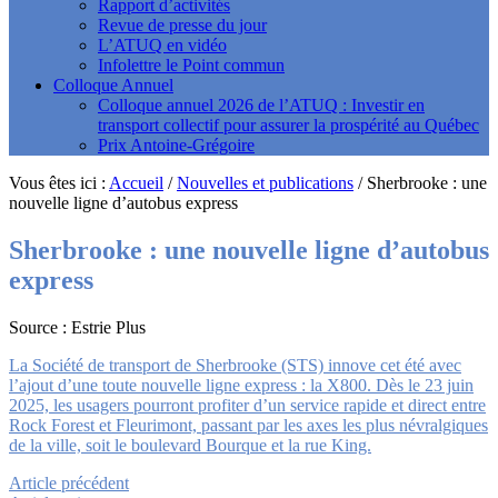
Rapport d’activités
Revue de presse du jour
L’ATUQ en vidéo
Infolettre le Point commun
Colloque Annuel
Colloque annuel 2026 de l’ATUQ : Investir en
transport collectif pour assurer la prospérité au Québec
Prix Antoine-Grégoire
Vous êtes ici :
Accueil
/
Nouvelles et publications
/
Sherbrooke : une
nouvelle ligne d’autobus express
Sherbrooke : une nouvelle ligne d’autobus
express
Source : Estrie Plus
La Société de transport de Sherbrooke (STS) innove cet été avec
l’ajout d’une toute nouvelle ligne express : la X800. Dès le 23 juin
2025, les usagers pourront profiter d’un service rapide et direct entre
Rock Forest et Fleurimont, passant par les axes les plus névralgiques
de la ville, soit le boulevard Bourque et la rue King.
Article précédent