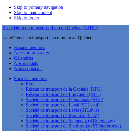
Skip to primary navigation
Skip to main content
Skip to footer
Association du transport urbain du Québec (ATUQ)
La référence en transport en commun au Québec
Espace membres
Accès fournisseurs
Calendrier
Nos mandats
Nous contacter
Sociétés membres
Exo
Réseau de transport de la Capitale (RTC)
Réseau de transport de Longueuil (RTL)
Société de transport de l’Outaouais (STO)
Société de transport de Laval (STLaval)
Société de transport de Lévis (STLévis)
Société de transport de Montréal (STM)
Société de transport de Saguenay (STSaguenay)
Société de transport de Sherbrooke (STSherbrooke)