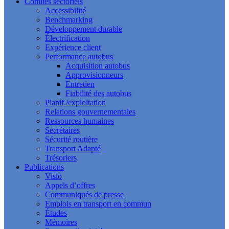
Comités sectoriels
Accessibilité
Benchmarking
Développement durable
Électrification
Expérience client
Performance autobus
Acquisition autobus
Approvisionneurs
Entretien
Fiabilité des autobus
Planif./exploitation
Relations gouvernementales
Ressources humaines
Secrétaires
Sécurité routière
Transport Adapté
Trésoriers
Publications
Visio
Appels d’offres
Communiqués de presse
Emplois en transport en commun
Études
Mémoires