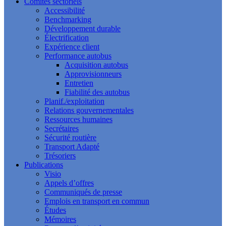
Comités sectoriels
Accessibilité
Benchmarking
Développement durable
Électrification
Expérience client
Performance autobus
Acquisition autobus
Approvisionneurs
Entretien
Fiabilité des autobus
Planif./exploitation
Relations gouvernementales
Ressources humaines
Secrétaires
Sécurité routière
Transport Adapté
Trésoriers
Publications
Visio
Appels d’offres
Communiqués de presse
Emplois en transport en commun
Études
Mémoires