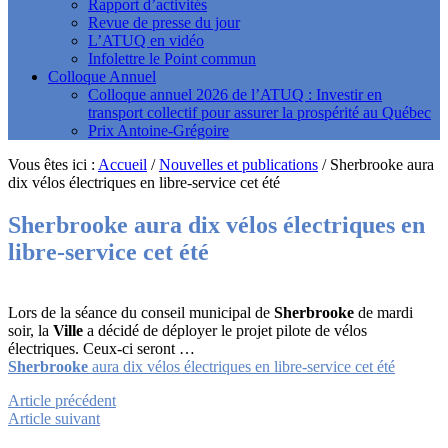
Rapport d’activités
Revue de presse du jour
L’ATUQ en vidéo
Infolettre le Point commun
Colloque Annuel
Colloque annuel 2026 de l’ATUQ : Investir en
transport collectif pour assurer la prospérité au Québec
Prix Antoine-Grégoire
Vous êtes ici :
Accueil
/
Nouvelles et publications
/
Sherbrooke aura
dix vélos électriques en libre-service cet été
Sherbrooke
aura dix vélos électriques en
libre-service cet été
Lors de la séance du conseil municipal de
Sherbrooke
de mardi
soir, la
Ville
a décidé de déployer le projet pilote de vélos
électriques. Ceux-ci seront …
Sherbrooke
aura dix vélos électriques en libre-service cet été
Article précédent
Article suivant