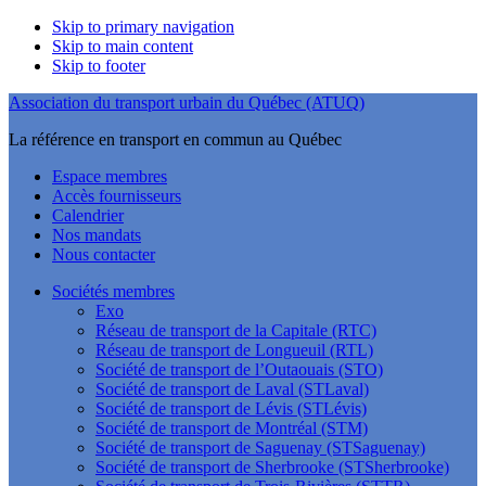
Skip to primary navigation
Skip to main content
Skip to footer
Association du transport urbain du Québec (ATUQ)
La référence en transport en commun au Québec
Espace membres
Accès fournisseurs
Calendrier
Nos mandats
Nous contacter
Sociétés membres
Exo
Réseau de transport de la Capitale (RTC)
Réseau de transport de Longueuil (RTL)
Société de transport de l’Outaouais (STO)
Société de transport de Laval (STLaval)
Société de transport de Lévis (STLévis)
Société de transport de Montréal (STM)
Société de transport de Saguenay (STSaguenay)
Société de transport de Sherbrooke (STSherbrooke)