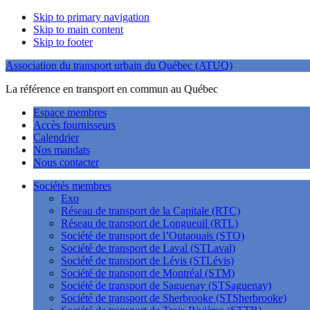
Skip to primary navigation
Skip to main content
Skip to footer
Association du transport urbain du Québec (ATUQ)
La référence en transport en commun au Québec
Espace membres
Accès fournisseurs
Calendrier
Nos mandats
Nous contacter
Sociétés membres
Exo
Réseau de transport de la Capitale (RTC)
Réseau de transport de Longueuil (RTL)
Société de transport de l’Outaouais (STO)
Société de transport de Laval (STLaval)
Société de transport de Lévis (STLévis)
Société de transport de Montréal (STM)
Société de transport de Saguenay (STSaguenay)
Société de transport de Sherbrooke (STSherbrooke)