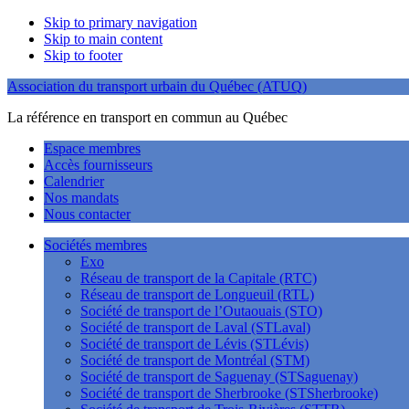
Skip to primary navigation
Skip to main content
Skip to footer
Association du transport urbain du Québec (ATUQ)
La référence en transport en commun au Québec
Espace membres
Accès fournisseurs
Calendrier
Nos mandats
Nous contacter
Sociétés membres
Exo
Réseau de transport de la Capitale (RTC)
Réseau de transport de Longueuil (RTL)
Société de transport de l’Outaouais (STO)
Société de transport de Laval (STLaval)
Société de transport de Lévis (STLévis)
Société de transport de Montréal (STM)
Société de transport de Saguenay (STSaguenay)
Société de transport de Sherbrooke (STSherbrooke)