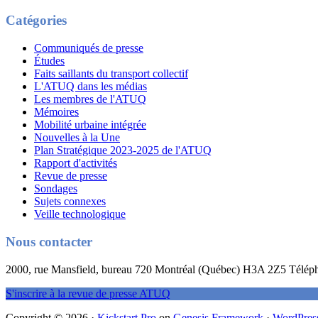
Catégories
Communiqués de presse
Études
Faits saillants du transport collectif
L'ATUQ dans les médias
Les membres de l'ATUQ
Mémoires
Mobilité urbaine intégrée
Nouvelles à la Une
Plan Stratégique 2023-2025 de l'ATUQ
Rapport d'activités
Revue de presse
Sondages
Sujets connexes
Veille technologique
Nous contacter
2000, rue Mansfield, bureau 720 Montréal (Québec) H3A 2Z5 Télép
S'inscrire à la revue de presse ATUQ
Copyright © 2026 ·
Kickstart Pro
on
Genesis Framework
·
WordPres