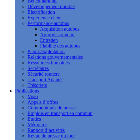
Benchmarking
Développement durable
Électrification
Expérience client
Performance autobus
Acquisition autobus
Approvisionneurs
Entretien
Fiabilité des autobus
Planif./exploitation
Relations gouvernementales
Ressources humaines
Secrétaires
Sécurité routière
Transport Adapté
Trésoriers
Publications
Visio
Appels d’offres
Communiqués de presse
Emplois en transport en commun
Études
Mémoires
Rapport d’activités
Revue de presse du jour