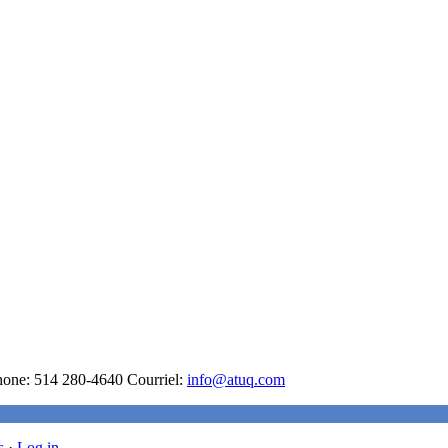
hone: 514 280-4640 Courriel:
info@atuq.com
s
·
Log in