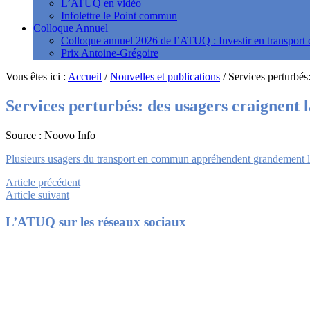
L’ATUQ en vidéo
Infolettre le Point commun
Colloque Annuel
Colloque annuel 2026 de l’ATUQ : Investir en transport c
Prix Antoine-Grégoire
Vous êtes ici :
Accueil
/
Nouvelles et publications
/
Services perturbés
Services perturbés: des usagers craignent 
Source : Noovo Info
Plusieurs usagers du transport en commun appréhendent grandement les 
Article précédent
Article suivant
Footer
L’ATUQ sur les réseaux sociaux