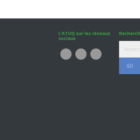
Footer
L’ATUQ sur les réseaux
Recherch
sociaux
Recherche