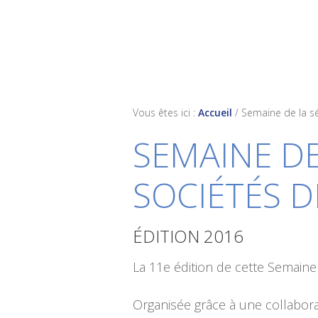
Skip
Skip
Skip
to
to
to
primary
main
footer
navigation
content
Vous êtes ici :
Accueil
/
Semaine de la s
SEMAINE DE
SOCIÉTÉS 
ÉDITION 2016
La 11e édition de cette Semaine
Organisée grâce à une collabora