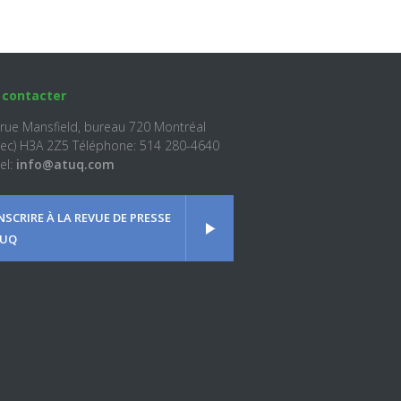
 contacter
 rue Mansfield, bureau 720 Montréal
ec) H3A 2Z5 Téléphone: 514 280-4640
el:
info@atuq.com
INSCRIRE À LA REVUE DE PRESSE
UQ