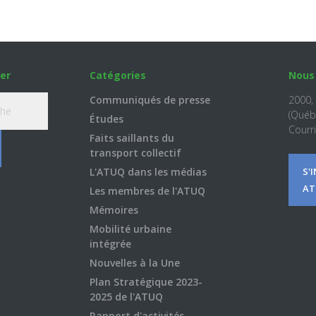
er
Catégories
Nous
Communiqués de presse
2000,
(Québ
Études
Courri
Faits saillants du
transport collectif
L'ATUQ dans les médias
S'
AT
Les membres de l'ATUQ
Mémoires
Mobilité urbaine
intégrée
Nouvelles à la Une
Plan Stratégique 2023-
2025 de l'ATUQ
Rapport d'activités